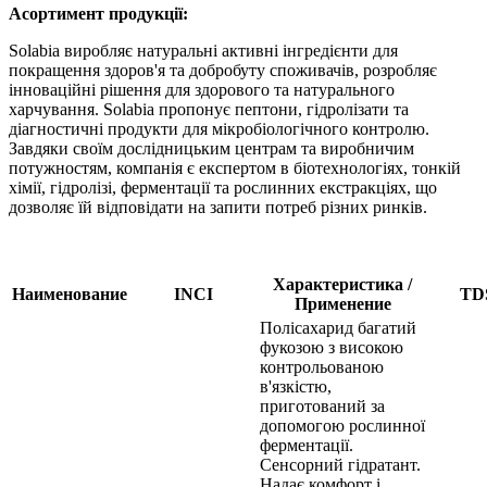
Асортимент продукції:
Solabia виробляє натуральні активні інгредієнти для
покращення здоров'я та добробуту споживачів, розробляє
інноваційні рішення для здорового та натурального
харчування. Solabia пропонує пептони, гідролізати та
діагностичні продукти для мікробіологічного контролю.
Завдяки своїм дослідницьким центрам та виробничим
потужностям, компанія є експертом в біотехнологіях, тонкій
хімії, гідролізі, ферментації та рослинних екстракціях, що
дозволяє їй відповідати на запити потреб різних ринків.
Характеристика /
Наименование
INCI
TD
Применение
Полісахарид багатий
фукозою з високою
контрольованою
в'язкістю,
приготований за
допомогою рослинної
ферментації.
Сенсорний гідратант.
Надає комфорт і