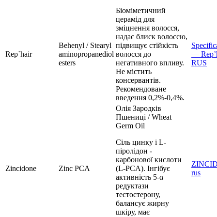
Біоміметичний
церамід для
зміцнення волосся,
надає блиск волоссю,
Behenyl / Stearyl
підвищує стійкість
Specific
Rep`hair
aminopropanediol
волосся до
— Rep’
esters
негативного впливу.
RUS
Не містить
консервантів.
Рекомендоване
введення 0,2%-0,4%.
Олія Зародків
Пшениці / Wheat
Germ Oil
Сіль цинку і L-
піролідон -
карбонової кислоти
ZINCI
Zincidone
Zinc PCA
(L-PCA). Інгібує
rus
активність 5-α
редуктази
тестостерону,
балансує жирну
шкіру, має