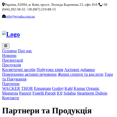
Україна, 02094, м. Київ, просп. Леоніда Каденюка 23, офіс 816
+38
(044) 292-58-32
+38 (067) 219-88-15
info@revada.com.ua
Головна
Про нас
Новини
Презентації
Продукція
Косметичні засоби
Побутова хімія
Активні добавки
Поверхнево активні речовини
Жирні спирти та кислоти
Тара
та Пакування
Партнери
WACKER
THOR
Ennagram
Godrej
Kahl
Kumar Organic
Magnesia
Panzeri
Fratelli Parodi
IOI
Solabia
Stearinerie Dubois
Контакти
Партнери та Продукція