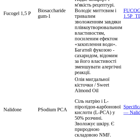
м'якість рецептурі.
Biosaccharide
Володіє миттєвим і
FUCO
Fucogel 1,5 P
gum-1
тривалим
1.5P_T
зволоженням завдяки
плівкоутворювальним
властивостям,
посиленим ефектом
«захоплення води».
Багатий фукозою -
сахаридом, відомим
за його властивості
зменшувати алергічні
реакції.
Олія мигдальної
кісточки / Sweet
Almond Oil
Сіль натрію і L-
піролідон-карбонової
Specific
Nalidone
PSodium PCA
кислоти (L-PCA) у
— Nalid
50% розчині.
Зволожує шкіру. Є
природною
складовою NMF.