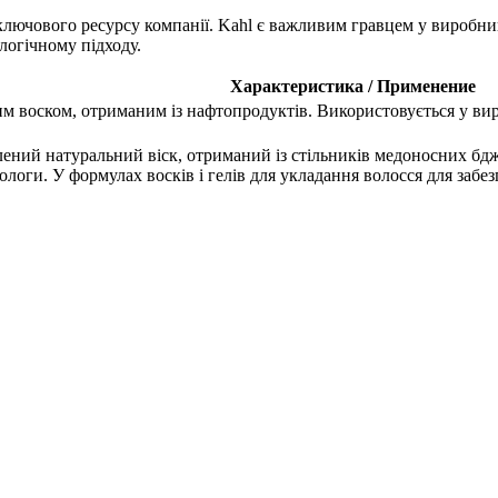
 ключового ресурсу компанії. Kahl є важливим гравцем у виробни
логічному підходу.
Характеристика / Применение
 воском, отриманим із нафтопродуктів. Використовується у вироб
ений натуральний віск, отриманий із стільників медоносних бдж
вологи. У формулах восків і гелів для укладання волосся для забез