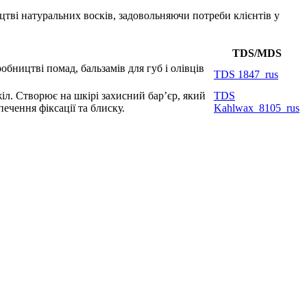
цтві натуральних восків, задовольняючи потреби клієнтів у
TDS/MDS
ництві помад, бальзамів для губ і олівців
TDS 1847_rus
іл. Створює на шкірі захисний бар’єр, який
TDS
печення фіксації та блиску.
Kahlwax_8105_rus