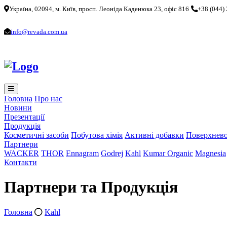
Україна, 02094, м. Київ, просп. Леоніда Каденюка 23, офіс 816
+38 (044)
info@revada.com.ua
Головна
Про нас
Новини
Презентації
Продукція
Косметичні засоби
Побутова хімія
Активні добавки
Поверхнево
Партнери
WACKER
THOR
Ennagram
Godrej
Kahl
Kumar Organic
Magnesia
Контакти
Партнери та Продукція
Головна
Kahl