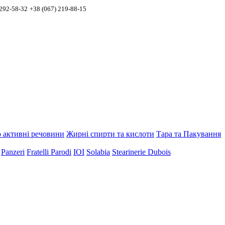
 292-58-32
+38 (067) 219-88-15
 активні речовини
Жирні спирти та кислоти
Тара та Пакування
Panzeri
Fratelli Parodi
IOI
Solabia
Stearinerie Dubois