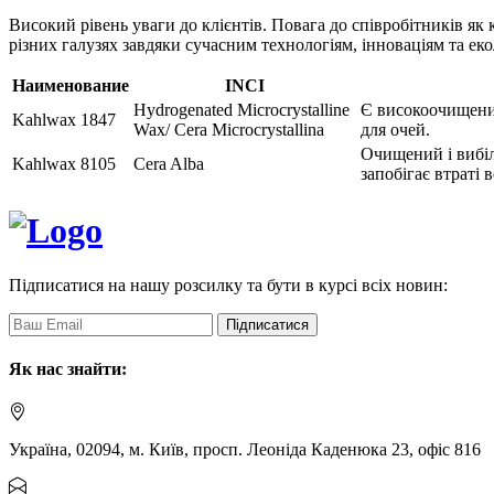
Високий рівень уваги до клієнтів. Повага до співробітників як
різних галузях завдяки сучасним технологіям, інноваціям та еко
Наименование
INCI
Hydrogenated Microcrystalline
Є високоочищеним
Kahlwax 1847
Wax/ Cera Microcrystallina
для очей.
Очищений і вибіл
Kahlwax 8105
Cera Alba
запобігає втраті 
Підписатися на нашу розсилку та бути в курсі всіх новин:
Підписатися
Як нас знайти:
Україна, 02094, м. Київ, просп. Леоніда Каденюка 23, офіс 816