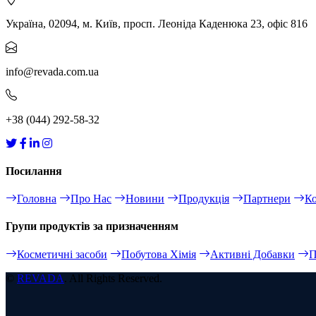
Україна, 02094, м. Київ, просп. Леоніда Каденюка 23, офіс 816
info@revada.com.ua
+38 (044) 292-58-32
Посилання
Головна
Про Нас
Новини
Продукція
Партнери
К
Групи продуктів за призначенням
Косметичні засоби
Побутова Хімія
Активні Добавки
П
©
REVADA
. All Rights Reserved.