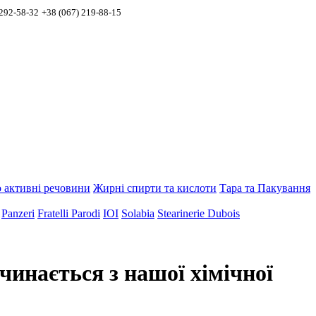
 292-58-32
+38 (067) 219-88-15
 активні речовини
Жирні спирти та кислоти
Тара та Пакування
Panzeri
Fratelli Parodi
IOI
Solabia
Stearinerie Dubois
инається з нашої хімічної