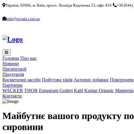
Україна, 02094, м. Київ, просп. Леоніда Каденюка 23, офіс 816
+38 (044)
info@revada.com.ua
Головна
Про нас
Новини
Презентації
Продукція
Косметичні засоби
Побутова хімія
Активні добавки
Поверхнево
Партнери
WACKER
THOR
Ennagram
Godrej
Kahl
Kumar Organic
Magnesia
Контакти
Майбутнє вашого продукту поч
сировини