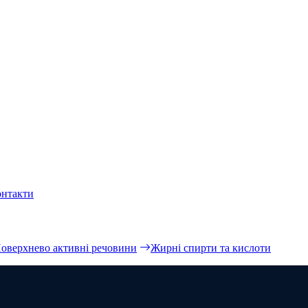
онтакти
оверхнево активні речовини
Жирні спирти та кислоти